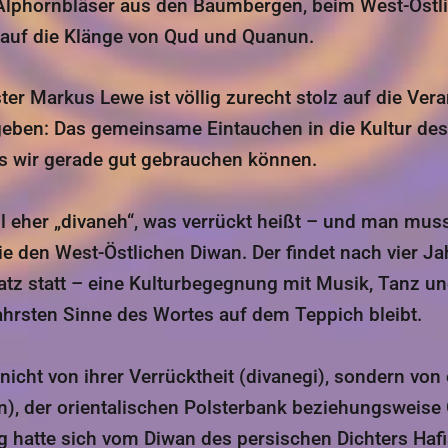
 Alphornbläser aus den Baumbergen, beim West-Östl
 auf die Klänge von Qud und Quanun.
r Markus Lewe ist völlig zurecht stolz auf die Vera
geben: Das gemeinsame Eintauchen in die Kultur des 
das wir gerade gut gebrauchen können.
l eher „divaneh“, was verrückt heißt – und man mus
ie den West-Östlichen Diwan. Der findet nach vier J
z statt – eine Kulturbegegnung mit Musik, Tanz und 
rsten Sinne des Wortes auf dem Teppich bleibt.
nicht von ihrer Verrücktheit (divanegi), sondern vo
n), der orientalischen Polsterbank beziehungswei
atte sich vom Diwan des persischen Dichters Hafis 