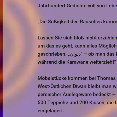
Jahrhundert Gedichte voll von Lebe
„Die Süßigkeit des Rausches kommt
Lassen Sie sich bloß nicht erzähle
um das es geht, kann alles Möglic
geschrieben: „دیوان“ – ob man das in lateinischer Darstellung jetzt mit v oder w umsetzt, ist „wie ein Hund, der bellt,
während die Karawane weiterzieht“
Möbelstücke kommen bei Thomas Nu
West-Östlichen Diwan bleibt man w
persischer Auslegeware bedeckt – 
500 Teppiche und 200 Kissen, die 
eingelagert.