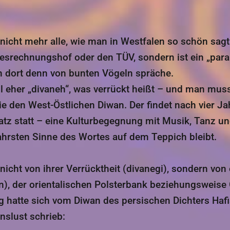
icht mehr alle, wie man in Westfalen so schön sagt
desrechnungshof oder den TÜV, sondern ist ein „par
 dort denn von bunten Vögeln spräche.
l eher „divaneh“, was verrückt heißt – und man mus
ie den West-Östlichen Diwan. Der findet nach vier J
z statt – eine Kulturbegegnung mit Musik, Tanz und 
rsten Sinne des Wortes auf dem Teppich bleibt.
nicht von ihrer Verrücktheit (divanegi), sondern vo
n), der orientalischen Polsterbank beziehungswei
atte sich vom Diwan des persischen Dichters Hafis 
nslust schrieb: