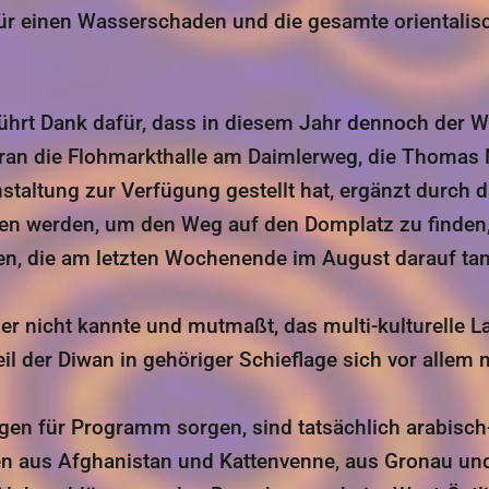
ür einen Wasserschaden und die gesamte orientalis
bührt Dank dafür, dass in diesem Jahr dennoch der 
oran die Flohmarkthalle am Daimlerweg, die Thomas 
staltung zur Verfügung gestellt hat, ergänzt durch 
ben werden, um den Weg auf den Domplatz zu finden, 
en, die am letzten Wochenende im August darauf ta
r nicht kannte und mutmaßt, das multi-kulturelle La
il der Diwan in gehöriger Schieflage sich vor allem n
agen für Programm sorgen, sind tatsächlich arabisch
 aus Afghanistan und Kattenvenne, aus Gronau und 