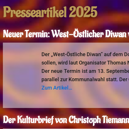
Presseartikel 2025
Neuer Termin: West-Östlicher Diwan
Der „West-Östliche Diwan” auf dem Do
sollen, wird laut Organisator Thomas
Der neue Termin ist am 13. September
parallel zur Kommunalwahl statt. Der 
Zum Artikel…
Der Kulturbrief von Christoph Tiema